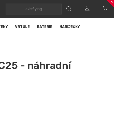
0
TÉNY
VRTULE
BATERIE
NABÍJEČKY
 C25 - náhradní