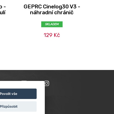
o -
GEPRC Cinelog30 V3 -
GEPRC 
ulí
náhradní chránič
náhr
SKLADEM
129 Kč
Povolit vše
Přizpůsobit