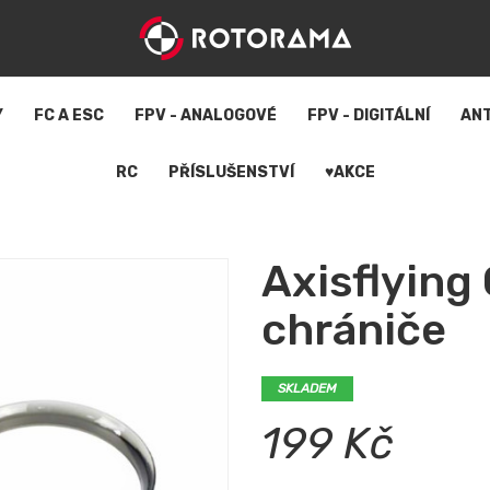
Y
FC A ESC
FPV - ANALOGOVÉ
FPV - DIGITÁLNÍ
AN
RC
PŘÍSLUŠENSTVÍ
♥AKCE
Axisflying
chrániče
SKLADEM
199 Kč