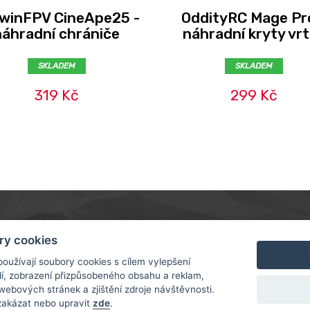
winFPV CineApe25 -
OddityRC Mage Pr
náhradní chrániče
náhradní kryty vrt
SKLADEM
SKLADEM
319 Kč
299 Kč
MER
ABOUT US
CONTACT
ry cookies
A A PLATBA
O NÁS
oužívají soubory cookies s cílem vylepšení
ROTORAMA S.R.O.
dí, zobrazení přizpůsobeného obsahu a reklam,
NÍ PODMÍNKY
RACING TEAM
TÜRKOVA 828/20
webových stránek a zjištění zdroje návštěvnosti.
A OSOBNÍCH
149 00 - PRAHA 4
zakázat nebo upravit
zde
.