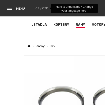
Hard to understand? Change
CS / CZK
MENU
your language here.
LETADLA
KOPTÉRY
RÁMY
MOTOR
Rámy
Díly