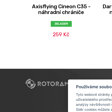
Axisflying Cineon C35 -
Dar
náhradní chrániče
SKLADEM
259 Kč
CUSTO
Používáme soubo
DOPRAV
Tyto webové stránky p
uživatelského prostře
OBCHOD
analýzy návštěvnosti 
OCHRAN
Sběr cookies můžete 
ÚDAJŮ