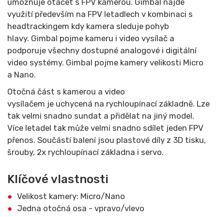
umožnuje otáčet s FPV kamerou. Gimbal najde
využití především na FPV letadlech v kombinaci s
headtrackingem kdy kamera sleduje pohyb
hlavy. Gimbal pojme kameru i video vysílač a
podporuje všechny dostupné analogové i digitální
video systémy. Gimbal pojme kamery velikosti Micro
a Nano.
Otočná část s kamerou a video
vysílačem je uchycená na rychloupínací základně. Lze
tak velmi snadno sundat a přidělat na jiný model.
Více letadel tak může velmi snadno sdílet jeden FPV
přenos. Součástí balení jsou plastové díly z 3D tisku,
šrouby, 2x rychloupínací základna i servo.
Klíčové vlastnosti
Velikost kamery: Micro/Nano
Jedna otočná osa - vpravo/vlevo