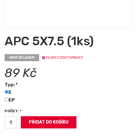
APC 5X7.5 (1ks)
NENÍ SKLADEM
HLÍDEJ DOSTUPNOST
89 Kč
Typ: *
E
EP
POČET: *