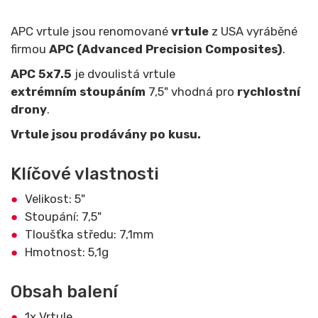
APC vrtule jsou renomované
vrtule
z USA vyráběné
firmou
APC (Advanced Precision Composites)
.
APC 5x7.5
je dvoulistá vrtule
extrémním
stoupáním
7,5" vhodná pro
rychlostní
drony
.
Vrtule jsou prodávány po kusu.
Klíčové vlastnosti
Velikost: 5"
Stoupání: 7,5"
Tloušťka středu: 7,1mm
Hmotnost: 5,1g
Obsah balení
1x Vrtule