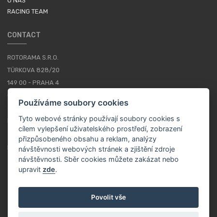
O NÁS
RACING TEAM
CONTACT
ROTORAMA S.R.O.
TÜRKOVA 828/20
149 00 - PRAHA 4
CZECH REPUBLIC
Používáme soubory cookies
+420 252 252 098
Tyto webové stránky používají soubory cookies s
PROVOZNÍ DOBA: PONDĚLÍ - PÁTEK, 10-16
cílem vylepšení uživatelského prostředí, zobrazení
přizpůsobeného obsahu a reklam, analýzy
KONTAKTY
návštěvnosti webových stránek a zjištění zdroje
návštěvnosti. Sběr cookies můžete zakázat nebo
upravit
zde
.
CS / CZK
Povolit vše