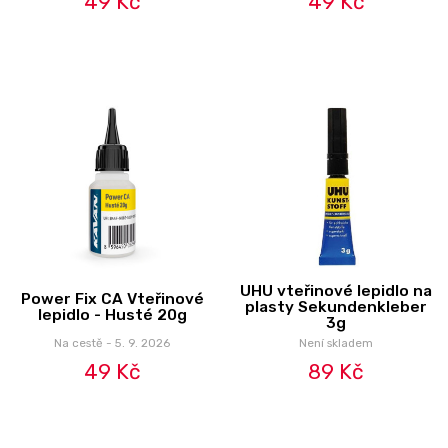
49 Kč
49 Kč
UHU vteřinové lepidlo na
Power Fix CA Vteřinové
plasty Sekundenkleber
lepidlo - Husté 20g
3g
Na cestě - 5. 9. 2026
Není skladem
49 Kč
89 Kč