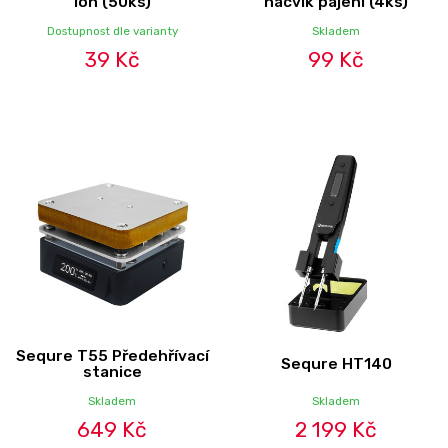
ion (50ks)
nácvik pájení (4ks)
Dostupnost dle varianty
Skladem
39 Kč
99 Kč
Sequre T55 Předehřívací
Sequre HT140
stanice
Skladem
Skladem
649 Kč
2 199 Kč