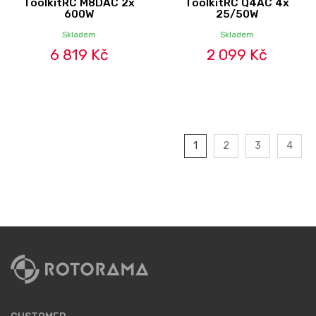
ToolkitRC M8DAC 2x
ToolkitRC Q4AC 4x
600W
25/50W
Skladem
Skladem
6 819 Kč
2 099 Kč
1
2
3
4