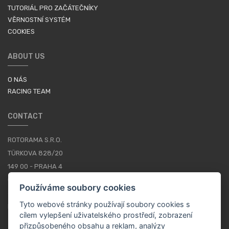
TUTORIÁL PRO ZAČÁTEČNÍKY
VĚRNOSTNÍ SYSTÉM
COOKIES
ABOUT US
O NÁS
RACING TEAM
CONTACT
ROTORAMA S.R.O.
TÜRKOVA 828/20
149 00 - PRAHA 4
CZECH REPUBLIC
Používáme soubory cookies
+420 252 252 098
Tyto webové stránky používají soubory cookies s
PROVOZNÍ DOBA: PONDĚLÍ - PÁTEK, 10-16
cílem vylepšení uživatelského prostředí, zobrazení
přizpůsobeného obsahu a reklam, analýzy