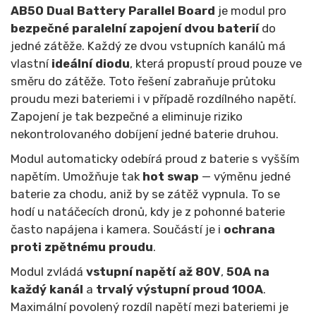
AB50 Dual Battery Parallel Board
je modul pro
bezpečné paralelní zapojení dvou baterií
do
jedné zátěže. Každý ze dvou vstupních kanálů má
vlastní
ideální
diodu
, která propustí proud pouze ve
směru do zátěže. Toto řešení zabraňuje průtoku
proudu mezi bateriemi i v případě rozdílného napětí.
Zapojení je tak bezpečné a eliminuje riziko
nekontrolovaného dobíjení jedné baterie druhou.
Modul automaticky odebírá proud z baterie s vyšším
napětím. Umožňuje tak
hot swap
— výměnu jedné
baterie za chodu, aniž by se zátěž vypnula. To se
hodí u natáčecích dronů, kdy je z pohonné baterie
často napájena i kamera. Součástí je i
ochrana
proti zpětnému proudu
.
Modul zvládá
vstupní napětí až 80V
,
50A na
každý kanál
a
trvalý výstupní proud 100A
.
Maximální povolený rozdíl napětí mezi bateriemi je