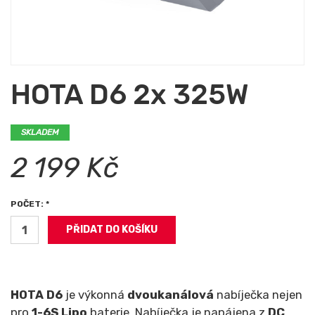
HOTA D6 2x 325W
SKLADEM
2 199 Kč
POČET: *
HOTA D6
je výkonná
dvoukanálová
nabíječka nejen
pro
1-6S Lipo
baterie. Nabíječka je napájena z
DC