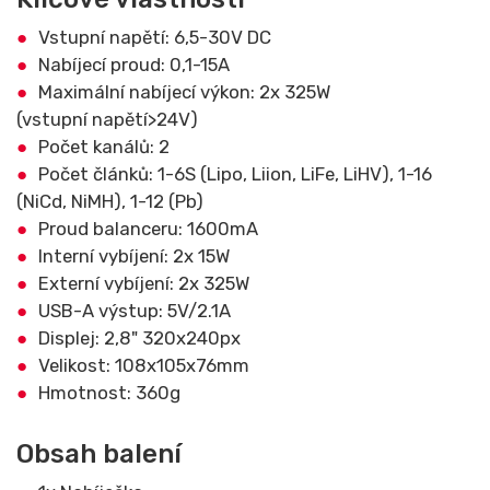
Vstupní napětí: 6,5-30V DC
Nabíjecí proud: 0,1-15A
Maximální nabíjecí výkon: 2x 325W
(vstupní napětí>24V)
Počet kanálů: 2
Počet článků: 1-6S (Lipo, Liion, LiFe, LiHV), 1-16
(NiCd, NiMH), 1-12 (Pb)
Proud balanceru: 1600mA
Interní vybíjení: 2x 15W
Externí vybíjení: 2x 325W
USB-A výstup: 5V/2.1A
Displej: 2,8" 320x240px
Velikost: 108x105x76mm
Hmotnost: 360g
Obsah balení