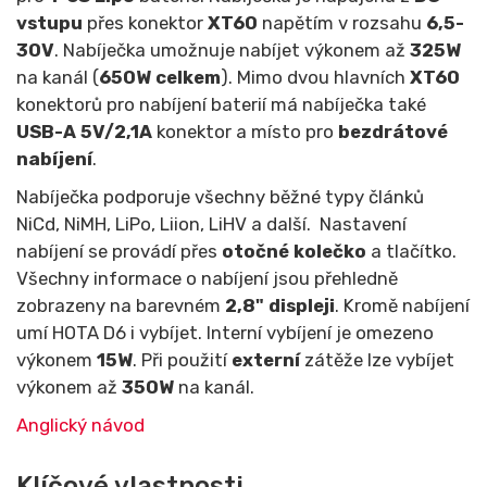
vstupu
přes konektor
XT60
napětím v rozsahu
6
,5-
30V
. Nabíječka umožnuje nabíjet výkonem až
325W
na kanál (
650W celkem
). Mimo dvou hlavních
XT60
konektorů pro nabíjení baterií má nabíječka také
USB-A
5V/2,1A
konektor a místo pro
bezdrátové
nabíjení
.
Nabíječka podporuje všechny běžné typy článků
NiCd, NiMH, LiPo, Liion, LiHV a další. Nastavení
nabíjení se provádí přes
otočné kolečko
a tlačítko.
Všechny informace o nabíjení jsou přehledně
zobrazeny na barevném
2,8"
displeji
. Kromě nabíjení
umí HOTA D6 i vybíjet. Interní vybíjení je omezeno
výkonem
15W
. Při použití
externí
zátěže lze vybíjet
výkonem až
350W
na kanál.
Anglický návod
Klíčové vlastnosti