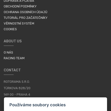
DOPRAVA A PLATBA
OBCHODNÍ PODMÍNKY
OCHRANA OSOBNÍCH ÚDAJŮ
TUTORIÁL PRO ZAČÁTEČNÍKY
VĚRNOSTNÍ SYSTÉM
COOKIES
ABOUT US
O NÁS
RACING TEAM
CONTACT
ROTORAMA S.R.O.
TÜRKOVA 828/20
149 00 - PRAHA 4
CZECH REPUBLIC
Používáme soubory cookies
+420 252 252 098